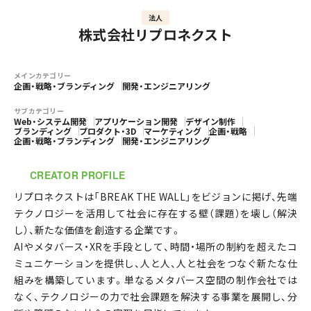
法人
株式会社リプロネクスト
メインカテゴリー
企画・戦略・ブランディング
開発・エンジニアリング
サブカテゴリー
Web・システム開発
アプリケーション開発
デザイン制作
ブランディング
プロダクト・3D
マーケティング
企画・戦略
企画・戦略・ブランディング
開発・エンジニアリング
CREATOR PROFILE
リプロネクストは「BREAK THE WALL」をビジョンに掲げ、先端
テクノロジーを活用して社会に存在する壁（課題）を壊し（解決
し）、新たな価値を創造する企業です。
AIやメタバース・XRを手段として、時間・場所の制約を超えたコ
ミュニケーションを提供し、人と人、人と社会をつなぐ新たな仕
組みを構築しています。単なるメタバース空間の制作会社では
なく、テクノロジーの力で社会課題を解決する事業を展開し、分