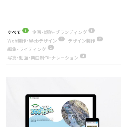
6
3
すべて
企画・戦略・ブランディング
3
2
Web制作・Webデザイン
デザイン制作
2
編集・ライティング
4
写真・動画・楽曲制作・ナレーション