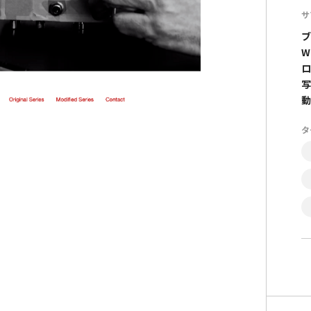
サ
ブ
W
ロ
写
動
タ