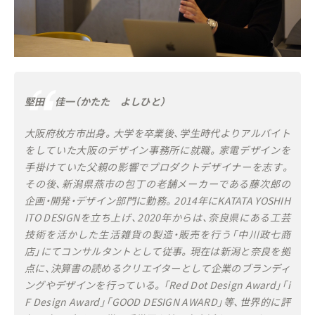
堅田 佳一（かたた よしひと）
大阪府枚方市出身。大学を卒業後、学生時代よりアルバイト
をしていた大阪のデザイン事務所に就職。家電デザインを
手掛けていた父親の影響でプロダクトデザイナーを志す。
その後、新潟県燕市の包丁の老舗メーカーである藤次郎の
企画・開発・デザイン部門に勤務。2014年にKATATA YOSHIH
ITO DESIGNを立ち上げ、2020年からは、奈良県にある工芸
技術を活かした生活雑貨の製造・販売を行う「中川政七商
店」にてコンサルタントとして従事。現在は新潟と奈良を拠
点に、決算書の読めるクリエイターとして企業のブランディ
ングやデザインを行っている。「Red Dot Design Award」「i
F Design Award」「GOOD DESIGN AWARD」等、世界的に評