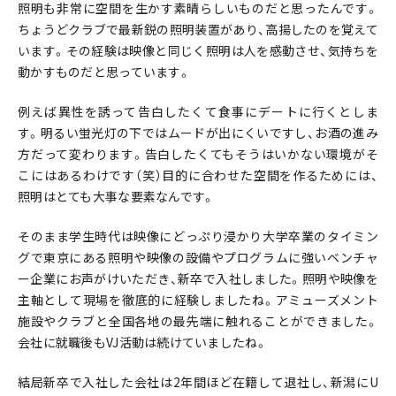
照明も非常に空間を生かす素晴らしいものだと思ったんです。
ちょうどクラブで最新鋭の照明装置があり、高揚したのを覚えて
います。その経験は映像と同じく照明は人を感動させ、気持ちを
動かすものだと思っています。
例えば異性を誘って告白したくて食事にデートに行くとしま
す。明るい蛍光灯の下ではムードが出にくいですし、お酒の進み
方だって変わります。告白したくてもそうはいかない環境がそ
こにはあるわけです（笑）目的に合わせた空間を作るためには、
照明はとても大事な要素なんです。
そのまま学生時代は映像にどっぷり浸かり大学卒業のタイミン
グで東京にある照明や映像の設備やプログラムに強いベンチャ
ー企業にお声がけいただき、新卒で入社しました。照明や映像を
主軸として現場を徹底的に経験しましたね。アミューズメント
施設やクラブと全国各地の最先端に触れることができました。
会社に就職後もVJ活動は続けていましたね。
結局新卒で入社した会社は2年間ほど在籍して退社し、新潟にU