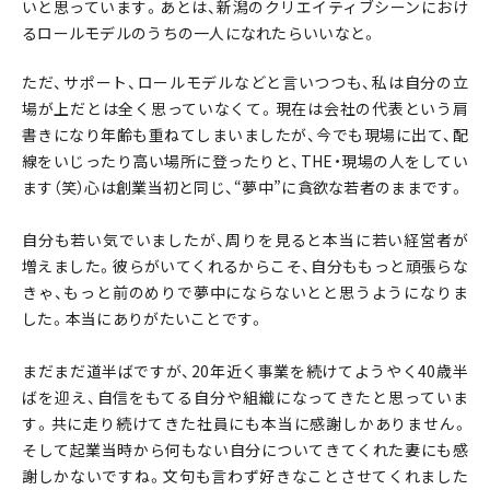
いと思っています。あとは、新潟のクリエイティブシーンにおけ
るロールモデルのうちの一人になれたらいいなと。
ただ、サポート、ロールモデルなどと言いつつも、私は自分の立
場が上だとは全く思っていなくて。現在は会社の代表という肩
書きになり年齢も重ねてしまいましたが、今でも現場に出て、配
線をいじったり高い場所に登ったりと、THE・現場の人をしてい
ます（笑）心は創業当初と同じ、“夢中”に貪欲な若者のままです。
自分も若い気でいましたが、周りを見ると本当に若い経営者が
増えました。彼らがいてくれるからこそ、自分ももっと頑張らな
きゃ、もっと前のめりで夢中にならないとと思うようになりま
した。本当にありがたいことです。
まだまだ道半ばですが、20年近く事業を続けてようやく40歳半
ばを迎え、自信をもてる自分や組織になってきたと思っていま
す。共に走り続けてきた社員にも本当に感謝しかありません。
そして起業当時から何もない自分についてきてくれた妻にも感
謝しかないですね。文句も言わず好きなことさせてくれました