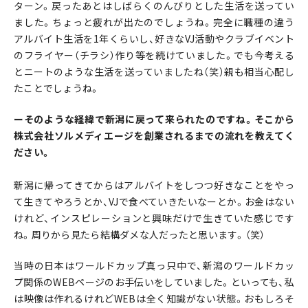
ターン。戻ったあとはしばらくのんびりとした生活を送ってい
ました。ちょっと疲れが出たのでしょうね。完全に職種の違う
アルバイト生活を1年くらいし、好きなVJ活動やクラブイベント
のフライヤー（チラシ）作り等を続けていました。でも今考える
とニートのような生活を送っていましたね（笑）親も相当心配し
たことでしょうね。
ーそのような経緯で新潟に戻って来られたのですね。そこから
株式会社ソルメディエージを創業されるまでの流れを教えてく
ださい。
新潟に帰ってきてからはアルバイトをしつつ好きなことをやっ
て生きてやろうとか、VJで食べていきたいなーとか。お金はない
けれど、インスピレーションと興味だけで生きていた感じです
ね。周りから見たら結構ダメな人だったと思います。（笑）
当時の日本はワールドカップ真っ只中で、新潟のワールドカッ
プ関係のWEBページのお手伝いをしていました。といっても、私
は映像は作れるけれどWEBは全く知識がない状態。おもしろそ