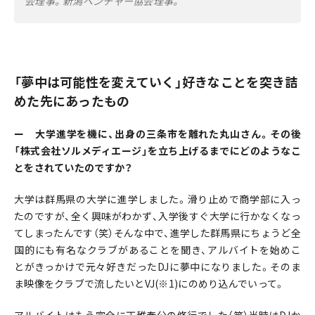
会理事。新潟ベンチャー協会理事。
「夢中は可能性を変えていく」好きなことを突き詰
めた先にあったもの
ー 大学進学を機に、出身の三条市を離れた丸山さん。その後
「株式会社ソルメディエージ」を立ち上げるまでにどのようなこ
とをされていたのですか？
大学は群馬県の大学に進学しました。滑り止めで商学部に入っ
たのですが、全く興味がわかず、入学後すぐ大学に行かなくなっ
てしまったんです（笑）そんな中で、進学した群馬県にちょうど全
国的にも有名なクラブがあることを聞き、アルバイトを始めこ
とがきっかけで元々好きだったDJに夢中になりました。そのま
ま映像をクラブで流したいとVJ(※1)にのめり込んでいって。
アルバイトはもう完全に丁稚奉公の修行でした（笑）当時はDJか