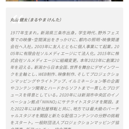
丸山 健太（まるやま けんた）
1977年生まれ。新潟県三条市出身。学生時代、野外フェス
等での映像・空間演出をきっかけに、都内の照明・映像関連
会社へ入社。2003年に友人とともに個人事業にて起業。20
05年に有限会社ソルメディエージにて法人化。2015年に株
式会社ソルメディエージに組織変更。本年2023年に創業20
年を迎える。新潟から日本全国、世界を舞台にデザインワー
クを主軸とし、WEB制作、映像制作、そしてプロジェクショ
ンマッピングやライトアップ、イルミネーション等の企画
やコンテンツ開発とハードからソフトまで一貫したプロデ
ュースを得意としている。2020年には新潟市中央区のイノ
ベーション拠点「NINNO」にサテライトスタジオを開設。ま
た2022年には新社屋移転と共に、地方では最大級のバーチ
ャルスタジオを開設と新たな配信コンテンツの分野の挑戦
をスタート。一般財団法人プロジェクションマッピング協