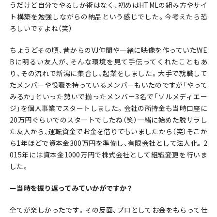
うだけど自分でやるしか術はなく、初めはHTMLの組み方やサイ
ト構築を勉強しながらの納品という感じでした。今考えたら恐
ろしいですよね（笑）
ちょうどその頃、昔からのVJ仲間や一緒に映像を作っていたWE
Bに明るい友人が、そんな環境を見て手伝ってくれたこともあ
り、その流れで新潟に集合し、起業をしました。大手で就職して
たメンバーや役職を持っているメンバーもいたのですが「やって
みるか」といった勢いで揃ったメンバー3名で「ソルメディエー
ジ」を個人事業でスタートしました。会社の所持金も当時口座に
20万円ぐらいでのスタートでしたね（笑）一緒に始めた脱サラし
た友人から、運転資金でお金を借りてもいましたから（笑）そこか
ら1年ほどで資本金300万円を準備し、有限会社として法人化。2
015年には資本金1000万円で株式会社として組織変更を行いま
した。
ー当時を振り返ってみていかがですか？
全てが楽しかったです。その反面、プロとしてお金をもらって仕