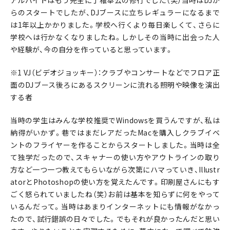
らのスタートでしたが、DJブースに立ちレギュラーになるまで
は1年以上かかりました。学校へ行くより毎日楽しくて、さらに
学校へは行かなくなりましたね。しかしその当時に出会った人
や経験が、今の自分を作っていると思っています。
※1 VJ（ビデオジョッキー）：クラブやコンサートなどでフロア正
面のDJブース後ろにあるスクリーンに流れる照明や映像を演出
する者
当時の学生はみんな学校推奨でWindowsを買うんですが、私は
納得がいかず。巷ではまだレアだったMacを購入しクラブイベ
ントのフライヤーを作ることからスタートしました。当時は全
て独学だったので、スキャナーの使い方やアウトラインの取り
方など一つ一つ教えてもらいながら次第にハマっていき、Illustr
atorとPhotoshopの使い方を覚えたんです。印刷屋さんにもす
ごく怒られていましたね（笑）お前は基本を知らずに何をやって
いるんだって。当時はあまりインターネットにも情報がなかっ
たので、試行錯誤の日々でした。でもそれが良かったんだと思い