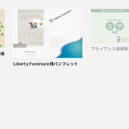
アライアンス様保険
会様
Liberty Furniture様パンフレット