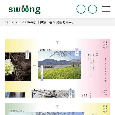
ホーム
>
Cuna Design｜伊藤一善
>
発酵じかん。