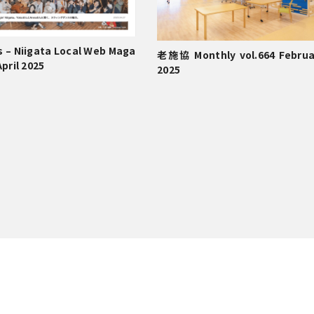
s – Niigata Local Web Maga
老施協 Monthly vol.664 Februa
April 2025
2025