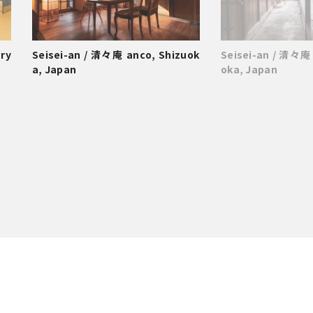
ry
Seisei-an / 清々庵 anco, Shizuok
Seisei-an / 清々庵
a, Japan
oka, Japan