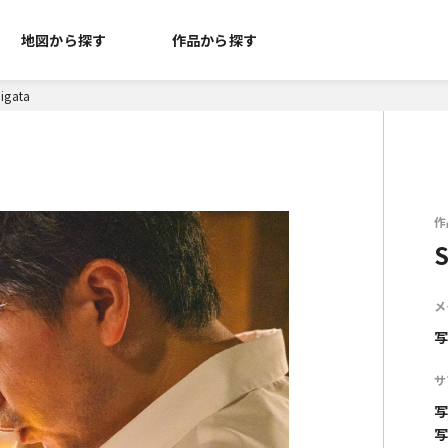
地図から探す
作品から探す
iigata
作
S
メ
写
サ
写
写