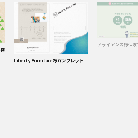
アライアンス様保険
会様
Liberty Furniture様パンフレット