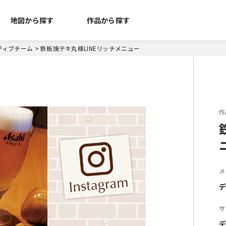
地図から探す
作品から探す
ティブチーム
>
鉄板焼テキ丸様LINEリッチメニュー
作
メ
デ
サ
デ