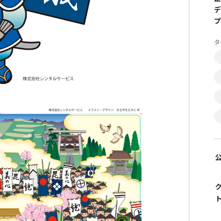
デ
プ
タ