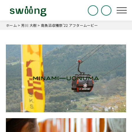
ホーム
>
芳川 大樹
>
南魚沼収穫祭’22 アフタームービー