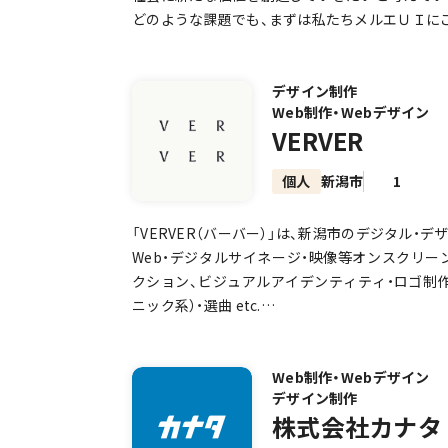
どのような課題でも、まずは私たちメルエＵＩに
■ 確かな信頼性と技術力
私たちの核となるのは、安全性や安定性が最優
デザイン制作
Web制作・Webデザイン
たHMI（Human Machine Interface）技術
VERVER
この「伝えたい情報を瞬時に正しく伝える」「動
い」というプロフェッショナリズムを、あらゆる
個人
新潟市
1
クライアント様のビジネスに、そしてみなさまの
お届けします。
「VERVER（バーバー）」は、新潟市のデジタル・デ
Web・デジタルサイネージ・映像等オンスクリー
■ お客様に寄り添うUI/UXデザイン
クション、ビジュアルアイデンティティ・ロゴ制作
私たちは、単に技術やデザインを提供するだけで
ニック系）・選曲 etc.
の課題に深く寄り添い、目的に沿った本当に求め
ユーザーの行動や感情を深く理解し、直感的で心地
----------
Xを設計することで、皆様の「ちょっとした困りごと
Web制作・Webデザイン
なる」体験を創造します。
デザイン制作
● 俵山 宏和（タワラヤマ ヒロカズ）
株式会社カナタ
■ もちろんご相談は無料です。