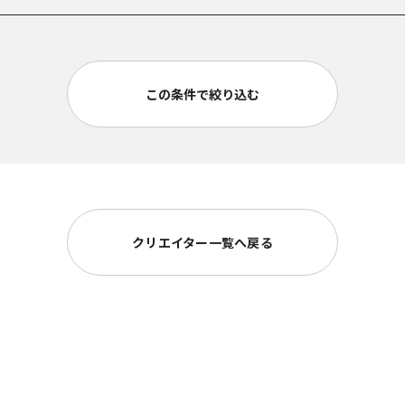
この条件で絞り込む
学科 卒業
社［佐藤卓 氏に師事］
拠点）
クリエイター一覧へ戻る
--
。
--