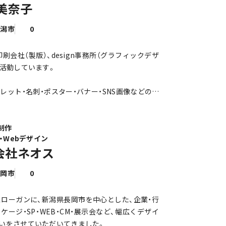
 美奈子
新潟市
0
会社（製版）、design事務所（グラフィックデザ
で活動しています。
レット・名刺・ポスター・バナー・SNS画像などの販
整えるだけでなく、「誰に、何を、どう伝えるか」を
制作
・Webデザイン
導線まで考えた制作を得意としています。
会社ネオス
工、印刷入稿データ作成、WordPressを使った
長岡市
0
デザイン素材の作成などにも対応可能です。
スローガンに、新潟県長岡市を中心とした、企業・行
ベント主催者、講座・セミナー運営者の方に向けて、
ージ・SP・WEB・CM・展示会など、幅広くデザイ
販促物づくりをサポートします。
いをさせていただいてきました。