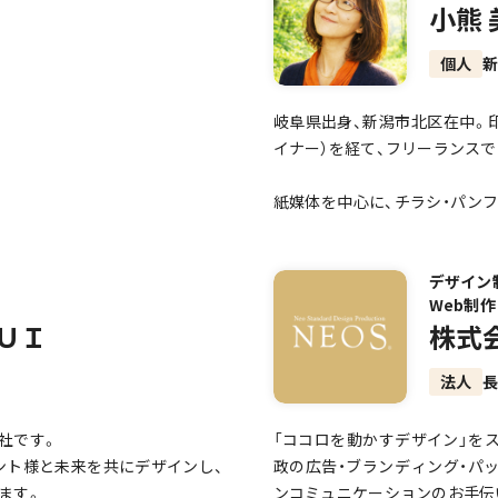
小熊
個人
岐阜県出身、新潟市北区在中。印刷
イナー）を経て、フリーランス
紙媒体を中心に、チラシ・パンフ
促デザインを行っています。
デザイン歴20年以上。見た目を
デザイン
Web制作
整理し、見る人が行動しやすい
ＵＩ
株式
原稿整理、レイアウト設計、画像加
法人
簡単なページ編集、Canva用
社です。
「ココロを動かすデザイン」を
個人事業主様、地域のお店、イ
アント様と未来を共にデザインし、
政の広告・ブランディング・パッケ
想いやサービスの魅力が伝わる
ます。
ンコミュニケーションのお手伝