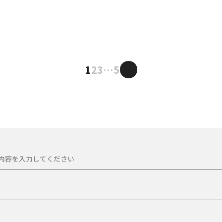
【主な業務内容】
--
・Web制作
Digital signage, Various devi
・システム・ネットワーク構築
unds & Track making etc.
。
・情報セキュリティマネジメン
・SNS運用支援
arayama
1
2
3
…
5
>
i_design
お客様のご要望を丁寧にヒアリ
atran/
ております。
an/
--
どなた様もぜひご気軽にご相談