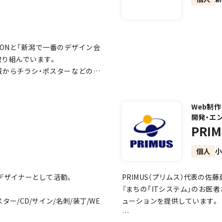
れ、新潟市内在住
クス科（当時名称/3年制）卒。在
た設立して間もなかったデザインプ
c.](https://www.solu-me
IONと「新潟で一番のデザイン会
ま就職。以来長年、おもにWeb制作
に取り組んでいます。
問わず制作・ディレクションしてき
域からチラシ・ポスターなどのア
行っており、目的設定から要件定
ージックに傾倒し、精力的にDJ
貫して行っています。
は2児を授かり 家族と過ごす時
Web制作
開発・エ
PRI
しました。
個人
n
ersatran
デザイナーとして活動。
PRIMUS（プリムス）代表の佐
『まちの「ITシステム」のお医
ー/CD/サイン/名刺/装丁/WE
ューションを提供しています。
pan.