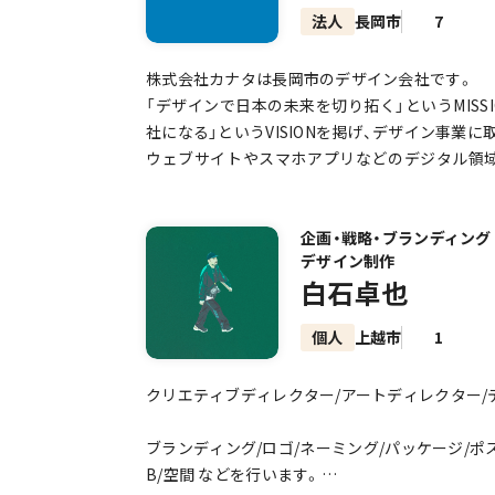
デザイナー・ディレクター／新潟県十日町市生ま
法人
長岡市
7
新潟デザイン専門学校 コンピューターグラフィッ
学中、同市内でVJや映像・Web制作を行ってい
株式会社カナタは長岡市のデザイン会社です。
ロダクション「[ソルメディエージ / SOLU MEDIAGE in
「デザインで日本の未来を切り拓く」というMISS
diage.com/)」にインターンシップし、そのま
社になる」というVISIONを掲げ、デザイン事業
を中心に、映像/グラフィック/BGMなど 媒体を
ウェブサイトやスマホアプリなどのデジタル領
ました。
ナログ領域まで幅広いクリエイティブの制作を
プライベートでは、クラブカルチャー・ダンスミュ
義・情報設計・ビジュアルデザイン・実装までを一
活動、トラックメイクを続けておりましたが、近年
企画・戦略・ブランディング
間を大切にしています。
デザイン制作
白石卓也
2025年、「VERVER（バーバー）」として独立開業
個人
上越市
1
作例や写真→ https://instagram.com/versatra
過去に作った曲など→ https://soundcloud.com/v
クリエティブディレクター/アートディレクター/
----------
ブランディング/ロゴ/ネーミング/パッケージ/ポスタ
B/空間 などを行います。
VERVER is a digital design atelier based in Ja