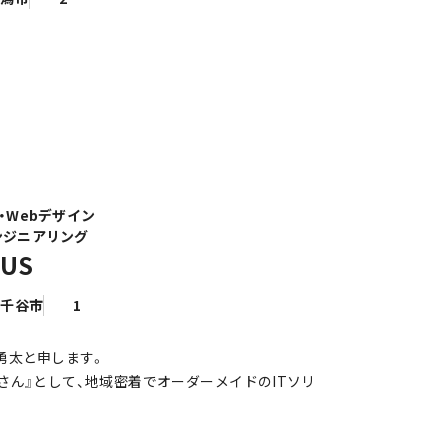
・Webデザイン
ンジニアリング
MUS
小千谷市
1
藤勇太と申します。
者さん』として、地域密着でオーダーメイドのITソリ