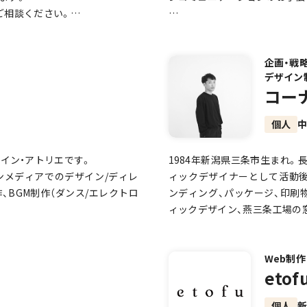
ご相談ください。
【できること】
地域にはまだ知られていない、
す。それらの資源をブランド化
・チラシ、パンフレット、名刺、
先される車載分野で磨き上げられ
います。企業・社員・消費者全
企画・戦
・イベント告知、講座案内、募集
デザイン
とソフトウェア技術です。
きます。
・SNS投稿画像、バナー、LP用
コー
いて当たり前」「ミスが許されな
・原稿整理、文章の見出し化、情
プロジェクトに応用。
・印刷入稿データの作成
個人
くらしに、確かな安心と快適さを
・WordPressでのプロフィ
・Canvaで編集しやすいテンプ
ザイン・アトリエです。
1984年新潟県三条市生まれ
・イベントやコミュニティの告
ンメディアでのデザイン/ディレ
ィックデザイナーとして活動後、
・サービス内容をわかりやすく
、BGM制作（ダンス/エレクトロ
ンディング、パッケージ、印刷
なく、クライアント様一人ひとり
ィックデザイン、燕三条工場の
られている価値を追求します。
※サイトより、作品集をごらん
ションなど。
よく、そして感動を与えるUI/U
」を解決し、「毎日がHappyに
Web制作
etof
個人