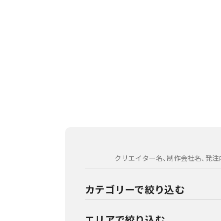
--------------------------------------------------
Design & Direction for OnScreen Media (Web, 
ces), Visual identity, CI, Motion graphics, So
最新の実績を掲載しています。ぜひご覧ください
Designer, Director: TAWARA _ Hirokazu Taw
-Instagram
https://www.instagram.com/takuya_shiraish
Instagram_ https://www.instagram.com/vers
Soundcloud_ https://soundcloud.com/versatr
--------------------------------------------------
-所属
日本グラフィックデザイン協会 (JAGDA)
新潟アートディレクターズクラブ (NADC)
日刊タイポ
南魚沼収穫祭
カテゴリーで絞り込む
-拠点
新潟
エリアで絞り込む