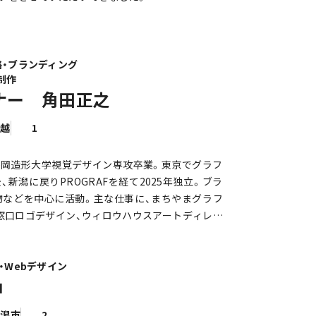
たくさんのすばらしい資源（価値）が眠っていま
して成長させていくことが私たちの使命と考えて
ポスターのデザイン
てが「ワクワク」するようなデザインを創り上げてい
略・ブランディング
用チラシの制作
制作
画像の制作
ナー 角田正之
報の構成整理
中越
1
ール、固定ページ、画像差し替えなどの簡単な更新
レート作成
。長岡造形大学視覚デザイン専攻卒業。東京でグラフ
知導線づくり
新潟に戻りPROGRAFを経て2025年独立。ブラ
伝えるための見せ方相談
物などを中心に活動。主な仕事に、まちやまグラフ
窓口ロゴデザイン、ウィロウハウスアートディレク
ください。
・Webデザイン
u
新潟市
2