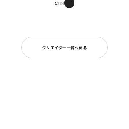
良い方向へ転じるゆらぎを作り続けます。
Became Independent / Niigata, Japan
1
2
3
4
>
2023
クリエイター一覧へ戻る