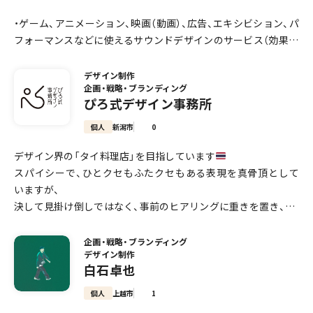
この「伝えたい情報を瞬時に正しく伝える」「動いて当たり前」
【認定・宣言】
・ゲーム、アニメーション、映画（動画）、広告、エキシビション、パ
「ミスが許されない」というプロフェッショナリズムを、あらゆ
・Google Partner（Google広告 正規パートナー）
フォーマンスなどに使えるサウンドデザインのサービス（効果音
るプロジェクトに応用。
・Anthropic Academy 20コース修了（Claude 開発元）
作成ツール）を提供しており、効果音、音楽（作曲）、ナレーション
クライアント様のビジネスに、そしてみなさまのくらしに、確か
・OpenAI Academy 修了（ChatGPT 開発元）
なども含め、幅広いサービスを提供しています。小規模プロジェ
な安心と快適さをお届けします。
・内閣府・中小企業庁「パートナーシップ構築宣言」公表
デザイン制作
企画・戦略・ブランディング
クトから大規模プロジェクトまで、国内外問わず多様なオーデ
ぴろ式デザイン事務所
ィエンス（様々な言語とサウンドのスタイル）に対応していま
■ お客様に寄り添うUI/UXデザイン
【対応エリア】新潟市・燕市・三条市・長岡市など新潟県全域（オン
す。
私たちは、単に技術やデザインを提供するだけでなく、クライア
ラインにて全国対応可）
個人
新潟市
0
ント様一人ひとりの課題に深く寄り添い、目的に沿った本当に
【所属団体】新潟県中小企業家同友会／新潟ニュービジネス協議
デザイン界の「タイ料理店」を目指しています
・クリエイターやアーティストパフォーマンスのためのカスタム
求められている価値を追求します。
会／長岡青年会議所／新潟にしかん商工会／三条商工会議所／
スパイシーで、ひとクセもふたクセもある表現を真骨頂として
サウンドツールの開発も行っています。
ユーザーの行動や感情を深く理解し、直感的で心地よく、そして
つばめ商工会
いますが、
感動を与えるUI/UXを設計することで、皆様の「ちょっとした困
決して見掛け倒しではなく、事前のヒアリングに重きを置き、
・企業の国際ビジネスを支援するコンサルティングやローカリゼ
りごと」を解決し、「毎日がHappyになる」体験を創造します。
ご相談・お見積りは無料です。「何から手をつければいいか分か
しっかりと効果をもたらす答えをデザインで導きます。
ーションサービス（マーケティング、英語によるテクニカルサポ
らない」段階のご相談も歓迎します。まずはお気軽にお声がけく
無難で当たり障りのないデザインは出来かねます。予めご了承
ートなど）も行っています。
■ もちろんご相談は無料です。
企画・戦略・ブランディング
ださい。
デザイン制作
ください。
白石卓也
どうぞ、お気軽にご相談ください
サワディーカップ
私達の主なクライアントは下記になります。
個人
上越市
1
スクウェア・エニックス、カプコン、バンダイナムコ、ゲームフリ