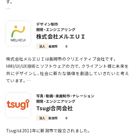
す。
新潟の会社のお悩みは、突き詰めると「お客が集まらない」と「人
手が足りない」の2つ。前者はホームページ制作とMEO対策で
デザイン制作
開発・エンジニアリング
「選ばれる導線」をつくり、後者は問い合わせ対応や事務作業をA
株式会社メルエＵＩ
Iに任せて、少人数でも回る体制をつくります。集客と省人化の
両方をワンストップでご相談いただけるのがNextRayの強みで
法人
長岡市
0
す。単なる制作会社ではなく、御社の外にいる広報・営業担当と
株式会社メルエＵＩは長岡市のクリエイティブ会社です。
して、成果が出るまで一緒に走ります。
HMI/UI/UX技術とソフトウェアの力で、クライアント様と未来を
共にデザインし、社会に新たな価値を創造していきたいと考え
【大切にしていること】
ています。
・作って終わりにしない — ホームページは公開してからが本
どのような課題でも、まずは私たちメルエＵＩにご相談くださ
番。運用・改善まで伴走します。
い。
・数を追わない — ホームページ制作は50社、AI自動化は100社ま
写真・動画・楽曲制作・ナレーション
開発・エンジニアリング
でに受付を制限しています。一社あたりの時間を確保するため
Tsugi合同会社
■ 確かな信頼性と技術力
です。
私たちの核となるのは、安全性や安定性が最優先される車載分
・できないことは、できないと言う — 「必ず1位」といったお約束
法人
新潟市
0
野で磨き上げられたHMI（Human Machine Interface）技術とソ
はしません。誠実さを優先します。
Tsugiは2011年に新潟市で設立されました。
フトウェア技術です。