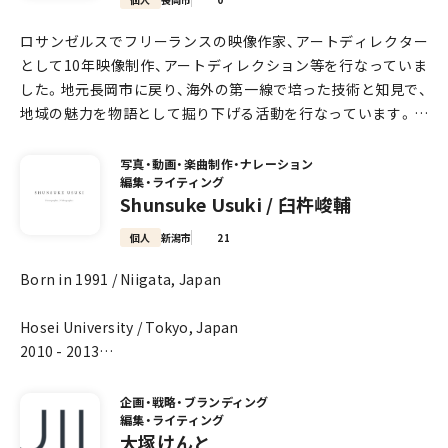
南魚沼収穫祭
ロサンゼルスでフリーランスの映像作家、アートディレクター
お客様のご要望を丁寧にヒアリングすることを大切に、お仕事
として10年映像制作、アートディレクション等を行なっていま
をさせていただいております。
した。地元長岡市に戻り、海外の第一線で培った技術と知見で、
どなた様もぜひご気軽にご相談ください。
-拠点
地域の魅力を物語として掘り下げる活動を行なっています。あ
新潟
と、笑顔に定評があります。
東京
写真・動画・楽曲制作・ナレーション
編集・ライティング
Shunsuke Usuki / 臼杵峻輔
-略歴
1987 新潟県上越市 生まれ
個人
新潟市
21
2009 長岡造形大学 造形学部 視覚デザイン学科 卒業
Born in 1991 / Niigata, Japan
2009 Integrate Graphics 入社
2010 Frame inc. 入社［石川竜太 氏に師事］
Hosei University / Tokyo, Japan
2018 佐藤卓デザイン事務所（現 TSDO inc.）入社［佐藤卓 氏に
2010 - 2013
師事］
Economics
2023 フリーランスとして活動（新潟と東京の2拠点）
企画・戦略・ブランディング
編集・ライティング
Moved / CA, USA
大塚けんと
2013