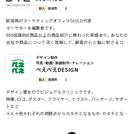
----------------------------------------------------
個人
新潟市
0
College of the Desert / Palm Desert, CA
ご相談はお気軽にメールやDMをお送りください。
新潟県のマーケティングオフィスGUILD代表
2013 - 2015
マーケター＆編集者です。
AA (Highest Honors) Arts
----------------------------------------------------
500店舗800商品以上の商品紹介に携わった実績あり。あなたの
会社や商品について深く理解して、顧客の心と脳に刺さるコン
San Francisco State University / San Francisco, CA
テンツを制作いたします。
2015 - 2018
サイト制作・運営や、SNS運用のコンサルティングなどについて
BA Cinema: Film Making
デザイン制作
写真・動画・楽曲制作・ナレーション
ご相談ください。
ぺえぺえDESIGN
商品の企画や販売戦略の立案についてもご相談ください。数多
Assistant for Photographer, Yuji Watanabe / Andrew Acaci
くの新潟産品をEC販売してきた経験と、10年以上研究してきた
o
個人
長岡市
1
マーケティングの知見を活かしてご提案いたします。
2015 - 2018
デザイン業を行うビジュアルクリニックです。
マーケティングの研修も可能です（実績あり）。かんたんな解説
Photography & Videography Assistant
映像、ロゴ、ポスター、フライヤー、イラスト、パッケージ、サポー
＋図解をTwitterに投稿しております。ぜひ覗いてみてくださ
トなど
い。
Studio Ebis / Tokyo, Japan
十人十色それぞれの問題点からカタチとなるもの・カタチとなら
2018 - 2021
ないものをご提案いたします。広い視野で思いやりを持って向
Photography / Videography
き合い