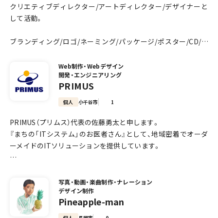
クリエティブディレクター/アートディレクター/デザイナーと
ーク（ポケモン）、ソニーPS、Ubisoft、 Skywalker Sound (Geor
して活動。
ge Lucas)、CRI・ミドルウェア、TeNY など。
ブランディング/ロゴ/ネーミング/パッケージ/ポスター/CD/サ
ご相談があれば、いつでもお問い合わせください！
イン/名刺/装丁/WEB/空間 などを行います。
Web制作・Webデザイン
開発・エンジニアリング
----------------------------------------------------
PRIMUS
最新の実績を掲載しています。ぜひご覧ください。
個人
小千谷市
1
PRIMUS（プリムス）代表の佐藤勇太と申します。
-Instagram
『まちの「ITシステム」のお医者さん』として、地域密着でオーダ
https://www.instagram.com/takuya_shiraishi_design
ーメイドのITソリューションを提供しています。
----------------------------------------------------
【主な業務内容】
・Web制作
-所属
写真・動画・楽曲制作・ナレーション
デザイン制作
・システム・ネットワーク構築〜運用管理
日本グラフィックデザイン協会 (JAGDA)
Pineapple-man
・情報セキュリティマネジメント
新潟アートディレクターズクラブ (NADC)
・SNS運用支援
日刊タイポ
個人
長岡市
0