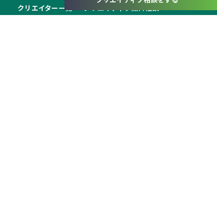
クリエイター一覧
クリエイティブ無料相談
作品一覧
クリエイターを探す
カテゴリーから探す
地図から探す
作品から探す
公式X（@swiing_niigata）
公式note
プライバシーポリシー
利用規約
運営会社概要
クリエイター登録申請する
Copyright © Swiing inc.