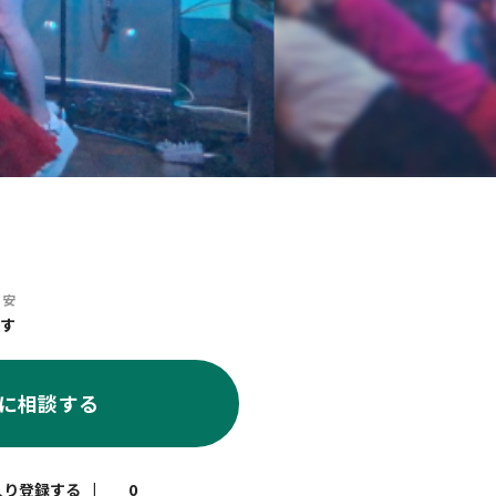
目安
す
に相談する
|
0