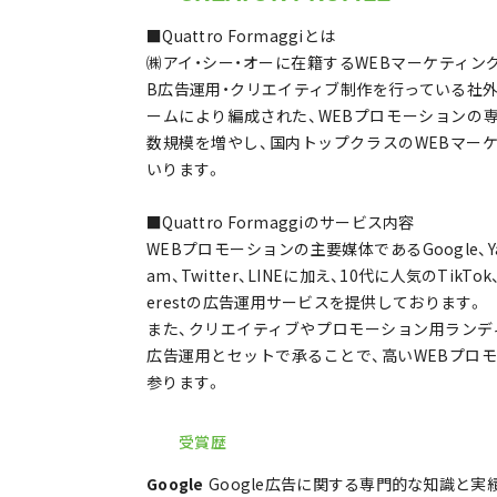
■Quattro Formaggiとは
㈱アイ・シー・オーに在籍するWEBマーケティン
B広告運用・クリエイティブ制作を行っている社
ームにより編成された、WEBプロモーションの
数規模を増やし、国内トップクラスのWEBマー
いります。
■Quattro Formaggiのサービス内容
WEBプロモーションの主要媒体であるGoogle、Yahoo
am、Twitter、LINEに加え、10代に人気のTikTo
erestの広告運用サービスを提供しております。
また、クリエイティブやプロモーション用ランディ
広告運用とセットで承ることで、高いWEBプロ
参ります。
受賞歴
Google
Google広告に関する専門的な知識と