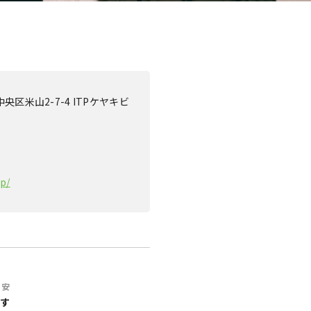
中央区米山2-7-4 ITPケヤキビ
jp/
目安
す