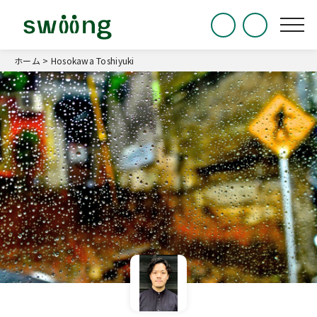
ホーム
>
Hosokawa Toshiyuki